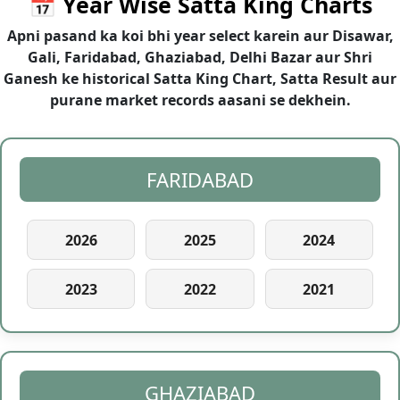
📅 Year Wise Satta King Charts
Apni pasand ka koi bhi year select karein aur Disawar,
Gali, Faridabad, Ghaziabad, Delhi Bazar aur Shri
Ganesh ke historical Satta King Chart, Satta Result aur
purane market records aasani se dekhein.
FARIDABAD
2026
2025
2024
2023
2022
2021
GHAZIABAD