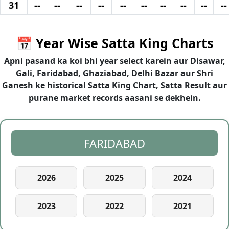
31
--
--
--
--
--
--
--
--
--
--
📅 Year Wise Satta King Charts
Apni pasand ka koi bhi year select karein aur Disawar,
Gali, Faridabad, Ghaziabad, Delhi Bazar aur Shri
Ganesh ke historical Satta King Chart, Satta Result aur
purane market records aasani se dekhein.
FARIDABAD
2026
2025
2024
2023
2022
2021