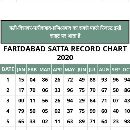
गली-दिसावर-फरीदाबाद-ग़ज़िआबाद का सबसे पहले रिजल्ट इसी
साइट पर आता है
FARIDABAD SATTA RECORD CHART
2020
DATE
JAN
FAB
MAR
APR
MAY
JUN
JUL
AUG
SEP
OC
1
15
04
86
26
72
49
88
93
96
94
2
17
70
06
33
96
75
79
67
50
86
3
00
11
56
26
94
29
64
71
07
43
4
79
50
05
02
37
75
99
60
40
10
5
65
33
02
11
63
89
71
64
23
98