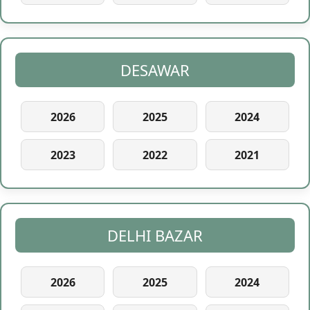
DESAWAR
2026
2025
2024
2023
2022
2021
DELHI BAZAR
2026
2025
2024