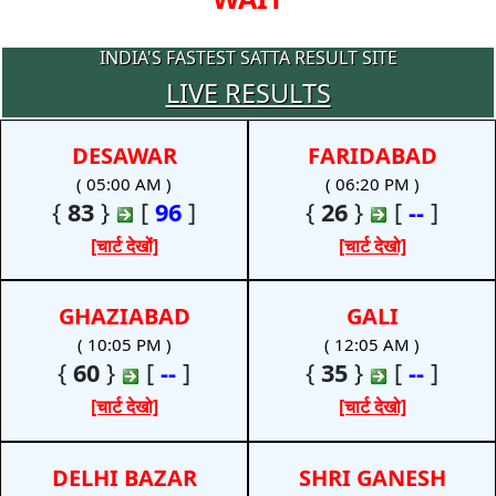
INDIA'S FASTEST SATTA RESULT SITE
LIVE RESULTS
DESAWAR
FARIDABAD
( 05:00 AM )
( 06:20 PM )
{
83
}
[
96
]
{
26
}
[
--
]
[चार्ट देखों]
[चार्ट देखो]
GHAZIABAD
GALI
( 10:05 PM )
( 12:05 AM )
{
60
}
[
--
]
{
35
}
[
--
]
[चार्ट देखो]
[चार्ट देखो]
DELHI BAZAR
SHRI GANESH