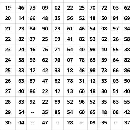
19
46
73
09
02
22
25
70
72
03
62
20
14
66
48
35
56
52
18
50
91
69
21
23
84
90
23
61
46
54
08
97
34
22
82
37
25
99
41
82
53
62
26
58
23
24
16
76
21
64
40
98
10
55
38
24
38
96
62
70
07
78
65
59
64
82
25
83
12
42
33
18
46
98
73
66
86
26
63
87
47
82
78
31
12
33
03
50
27
40
86
22
12
13
60
18
80
51
40
28
83
92
22
89
52
96
52
35
63
55
29
54
--
35
85
54
60
65
18
08
42
30
04
--
47
--
28
--
09
35
--
37