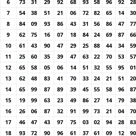
6
73
31
29
92
68
93
58
96
92
28
7
54
38
51
21
06
72
82
65
14
30
8
84
09
93
86
43
31
56
86
47
77
9
62
75
16
07
18
84
24
69
87
66
10
61
43
90
47
29
25
88
44
34
59
11
25
60
35
39
47
63
22
70
53
57
12
65
58
05
06
14
51
32
55
95
01
13
62
48
83
41
70
33
24
21
51
20
14
65
99
87
89
39
45
55
58
96
87
15
19
99
63
23
49
86
27
14
79
38
16
26
06
87
32
91
99
73
21
04
70
17
46
47
43
97
75
03
02
94
28
83
18
93
72
90
96
61
37
61
09
12
90